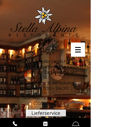
Stella Alpina
R
I
S T O R A N T E
Wir haben wieder täglich für sie
geöffnet und bieten eine täglich
wechselnde Tageskarte an!
Lieferservice & Abholung
Mo-So: 17:00 - 24:00
Telefonische Bestellung
030/3222805
Lieferservice