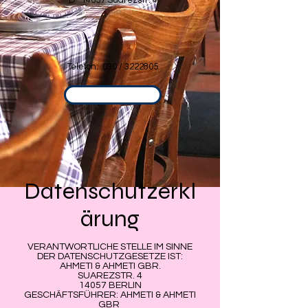
D- 14057 Suarezstr. 4
Telefon: 030 /
3222805
Anrufen
Datenschutzerkl
ärung
VERANTWORTLICHE STELLE IM SINNE
DER DATENSCHUTZGESETZE IST:
AHMETI & AHMETI GBR.
SUAREZSTR. 4
14057 BERLIN
GESCHÄFTSFÜHRER: AHMETI & AHMETI
GBR