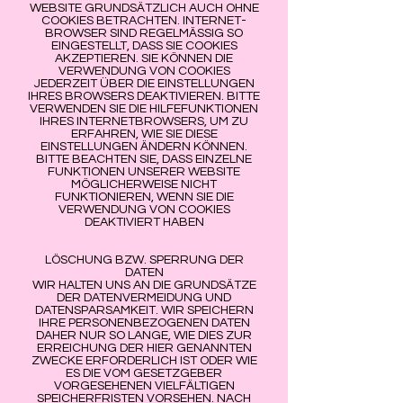
WEBSITE GRUNDSÄTZLICH AUCH OHNE
COOKIES BETRACHTEN. INTERNET-
BROWSER SIND REGELMÄSSIG SO
EINGESTELLT, DASS SIE COOKIES
AKZEPTIEREN. SIE KÖNNEN DIE
VERWENDUNG VON COOKIES
JEDERZEIT ÜBER DIE EINSTELLUNGEN
IHRES BROWSERS DEAKTIVIEREN. BITTE
VERWENDEN SIE DIE HILFEFUNKTIONEN
IHRES INTERNETBROWSERS, UM ZU
ERFAHREN, WIE SIE DIESE
EINSTELLUNGEN ÄNDERN KÖNNEN.
BITTE BEACHTEN SIE, DASS EINZELNE
FUNKTIONEN UNSERER WEBSITE
MÖGLICHERWEISE NICHT
FUNKTIONIEREN, WENN SIE DIE
VERWENDUNG VON COOKIES
DEAKTIVIERT HABEN
LÖSCHUNG BZW. SPERRUNG DER
DATEN
WIR HALTEN UNS AN DIE GRUNDSÄTZE
DER DATENVERMEIDUNG UND
DATENSPARSAMKEIT. WIR SPEICHERN
IHRE PERSONENBEZOGENEN DATEN
DAHER NUR SO LANGE, WIE DIES ZUR
ERREICHUNG DER HIER GENANNTEN
ZWECKE ERFORDERLICH IST ODER WIE
ES DIE VOM GESETZGEBER
VORGESEHENEN VIELFÄLTIGEN
SPEICHERFRISTEN VORSEHEN. NACH