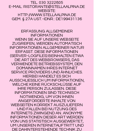
TEL. 030 3222805
E-MAIL: RISTORANTE@STELLAALPINA.DE
WEBSITE:
HTTP://WWW.STELLAALPINA.DE
GEM. § 27A UST.-IDNR.: DE199431136
ERFASSUNG ALLGEMEINER
INFORMATIONEN
WENN SIE AUF UNSERE WEBSEITE
ZUGREIFEN, WERDEN AUTOMATISCH
INFORMATIONEN ALLGEMEINER NATUR
ERFASST. DIESE INFORMATIONEN
(SERVER-LOGFILES) BEINHALTEN ETWA
DIE ART DES WEBBROWSERS, DAS
VERWENDETE BETRIEBSSYSTEM, DEN
DOMAINNAMEN IHRES INTERNET
SERVICE PROVIDERS UND ÄHNLICHES.
HIERBEI HANDELT ES SICH
AUSSCHLIESSLICH UM INFORMATIONEN,
WELCHE KEINE RÜCKSCHLÜSSE AUF
IHRE PERSON ZULASSEN. DIESE
INFORMATIONEN SIND TECHNISCH
NOTWENDIG, UM VON IHNEN
ANGEFORDERTE INHALTE VON
WEBSEITEN KORREKT AUSZULIEFERN
UND FALLEN BEI NUTZUNG DES
INTERNETS ZWINGEND AN. ANONYME
INFORMATIONEN DIESER ART WERDEN
VON UNS STATISTISCH AUSGEWERTET,
UM UNSEREN INTERNETAUFTRITT UND
DIE DAHINTERSTEHENDE TECHNIK ZU