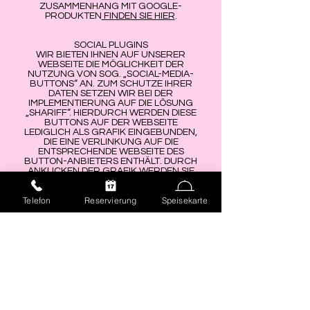
ZUSAMMENHANG MIT GOOGLE-
PRODUKTEN
FINDEN SIE HIER
.
SOCIAL PLUGINS
WIR BIETEN IHNEN AUF UNSERER
WEBSEITE DIE MÖGLICHKEIT DER
NUTZUNG VON SOG. „SOCIAL-MEDIA-
BUTTONS“ AN. ZUM SCHUTZE IHRER
DATEN SETZEN WIR BEI DER
IMPLEMENTIERUNG AUF DIE LÖSUNG
„SHARIFF“. HIERDURCH WERDEN DIESE
BUTTONS AUF DER WEBSEITE
LEDIGLICH ALS GRAFIK EINGEBUNDEN,
DIE EINE VERLINKUNG AUF DIE
ENTSPRECHENDE WEBSEITE DES
BUTTON-ANBIETERS ENTHÄLT. DURCH
ANKLICKEN DER GRAFIK WERDEN SIE
SOMIT ZU DEN DIENSTEN DER
JEWEILIGEN ANBIETER
Telefon
Reservierung
Speisekarte
WEITERGELEITET. ERST DANN WERDEN
IHRE DATEN AN DIE JEWEILIGEN
ANBIETER GESENDET. SOFERN SIE DIE
GRAFIK NICHT ANKLICKEN, FINDET
KEINERLEI AUSTAUSCH ZWISCHEN
IHNEN UND DEN ANBIETERN DER
SOCIAL-MEDIA-BUTTONS STATT.
INFORMATIONEN ÜBER DIE ERHEBUNG
UND VERWENDUNG IHRER DATEN IN
DEN SOZIALEN NETZWERKEN FINDEN
SIE IN DEN JEWEILIGEN
NUTZUNGSBEDINGUNGEN DER