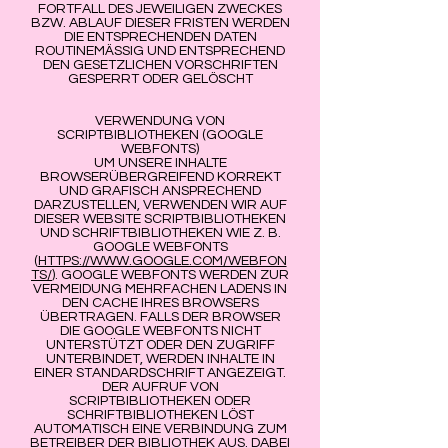
FORTFALL DES JEWEILIGEN ZWECKES
BZW. ABLAUF DIESER FRISTEN WERDEN
DIE ENTSPRECHENDEN DATEN
ROUTINEMÄSSIG UND ENTSPRECHEND
DEN GESETZLICHEN VORSCHRIFTEN
GESPERRT ODER GELÖSCHT
VERWENDUNG VON
SCRIPTBIBLIOTHEKEN (GOOGLE
WEBFONTS)
UM UNSERE INHALTE
BROWSERÜBERGREIFEND KORREKT
UND GRAFISCH ANSPRECHEND
DARZUSTELLEN, VERWENDEN WIR AUF
DIESER WEBSITE SCRIPTBIBLIOTHEKEN
UND SCHRIFTBIBLIOTHEKEN WIE Z. B.
GOOGLE WEBFONTS
(
HTTPS://WWW.GOOGLE.COM/WEBFON
TS/
). GOOGLE WEBFONTS WERDEN ZUR
VERMEIDUNG MEHRFACHEN LADENS IN
DEN CACHE IHRES BROWSERS
ÜBERTRAGEN. FALLS DER BROWSER
DIE GOOGLE WEBFONTS NICHT
UNTERSTÜTZT ODER DEN ZUGRIFF
UNTERBINDET, WERDEN INHALTE IN
EINER STANDARDSCHRIFT ANGEZEIGT.
DER AUFRUF VON
SCRIPTBIBLIOTHEKEN ODER
SCHRIFTBIBLIOTHEKEN LÖST
AUTOMATISCH EINE VERBINDUNG ZUM
BETREIBER DER BIBLIOTHEK AUS. DABEI