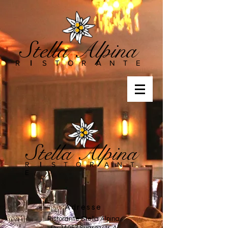
Stella Alpina
R
I
S T O R A N T E
Stella Alpina
R
I
S T O R A N T
E
Adresse
Ristorante Stella Alpina