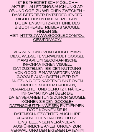
IST ES THEORETISCH MÖGLICH –
AKTUELL ALLERDINGS AUCH UNKLAR
OB UND GGF. ZU WELCHEN ZWECKEN –
DASS BETREIBER ENTSPRECHENDER
BIBLIOTHEKEN DATEN ERHEBEN.
DIE DATENSCHUTZRICHTLINIE DES
BIBLIOTHEKBETREIBERS GOOGLE
FINDEN SIE
HIER:
HTTPS://WWW.GOOGLE.COM/POLI
CIES/PRIVACY/
VERWENDUNG VON GOOGLE MAPS
DIESE WEBSEITE VERWENDET GOOGLE
MAPS API, UM GEOGRAPHISCHE
INFORMATIONEN VISUELL
DARZUSTELLEN. BEI DER NUTZUNG
VON GOOGLE MAPS WERDEN VON
GOOGLE AUCH DATEN ÜBER DIE
NUTZUNG DER KARTENFUNKTIONEN
DURCH BESUCHER ERHOBEN,
VERARBEITET UND GENUTZT. NÄHERE
INFORMATIONEN ÜBER DIE
DATENVERARBEITUNG DURCH GOOGLE
KÖNNEN SIE
DEN GOOGLE-
DATENSCHUTZHINWEISEN
ENTNEHMEN.
DORT KÖNNEN SIE IM
DATENSCHUTZCENTER AUCH IHRE
PERSÖNLICHEN DATENSCHUTZ-
EINSTELLUNGEN VERÄNDERN.
AUSFÜHRLICHE ANLEITUNGEN ZUR
VERWALTUNG DER EIGENEN DATEN IM